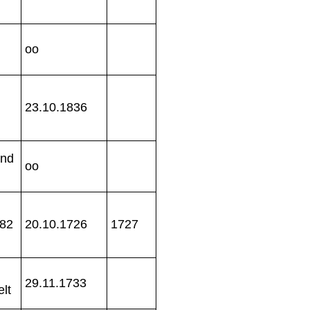
oo
23.10.1836
end
oo
982
20.10.1726
1727
29.11.1733
elt