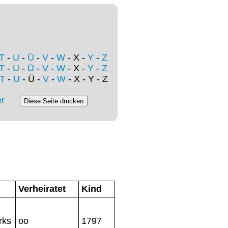
T
-
U
-
Ü
-
V
-
W
- X -
Y
-
Z
T
-
U
-
Ü
-
V
-
W
- X -
Y
-
Z
T
-
U
- Ü -
V
-
W
- X - Y - Z
r
Verheiratet
Kind
rks
oo
1797