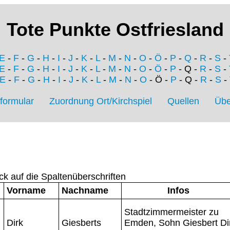
Tote Punkte Ostfriesland
E
-
F
-
G
-
H
-
I
-
J
-
K
-
L
-
M
-
N
-
O
-
Ö
-
P
-
Q
-
R
-
S
-
E
-
F
-
G
-
H
-
I
-
J
-
K
-
L
-
M
-
N
-
O
-
Ö
-
P
- Q -
R
-
S
-
E
-
F
-
G
-
H
-
I
-
J
-
K
-
L
-
M
-
N
-
O
- Ö -
P
- Q -
R
-
S
-
formular
Zuordnung Ort/Kirchspiel
Quellen
Übe
ck auf die Spaltenüberschriften
Vorname
Nachname
Infos
Stadtzimmermeister zu
Dirk
Giesberts
Emden, Sohn Giesbert Di