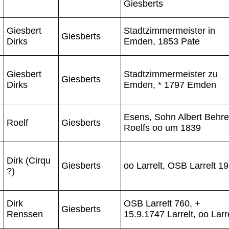
Giesberts
Giesbert
Stadtzimmermeister in
Giesberts
Dirks
Emden, 1853 Pate
Giesbert
Stadtzimmermeister zu
Giesberts
Dirks
Emden, * 1797 Emden
Esens, Sohn Albert Behr
Roelf
Giesberts
Roelfs oo um 1839
Dirk (Cirqu
Giesberts
oo Larrelt, OSB Larrelt 1
?)
Dirk
OSB Larrelt 760, +
Giesberts
Renssen
15.9.1747 Larrelt, oo Larr