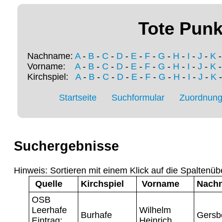
Tote Punk
Nachname:
A
-
B
-
C
-
D
-
E
-
F
-
G
-
H
-
I
-
J
-
K
Vorname:
A
-
B
-
C
-
D
-
E
-
F
-
G
-
H
-
I
-
J
-
K
Kirchspiel:
A
-
B
-
C
-
D
-
E
-
F
-
G
-
H
-
I
-
J
-
K
Startseite
Suchformular
Zuordnung 
Suchergebnisse
Hinweis: Sortieren mit einem Klick auf die Spaltenüb
Quelle
Kirchspiel
Vorname
Nach
OSB
Leerhafe
Wilhelm
Burhafe
Gersb
Eintrag:
Heinrich