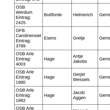
OSB
Werdum
Buttforde
Helmerich
Gerre
Eintrag:
2425
OFB
Carolinensiel
Esens
Gretje
Gerre
Eintrag:
3789
OSB Arle
Antje
Eintrag:
Hage
Gerre
Jakobs
4003
OSB Arle
Gerjet
Eintrag:
Hage
Gerre
Wessels
1980
OSB Arle
Jacob
Eintrag:
Hage
Gerre
Aggen
1982
OSB Arle