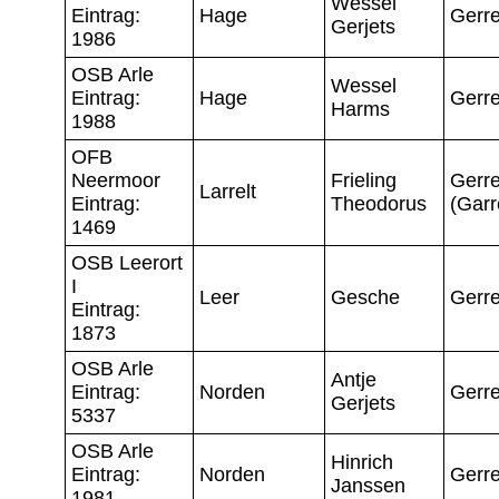
Wessel
Eintrag:
Hage
Gerre
Gerjets
1986
OSB Arle
Wessel
Eintrag:
Hage
Gerre
Harms
1988
OFB
Neermoor
Frieling
Gerre
Larrelt
Eintrag:
Theodorus
(Garr
1469
OSB Leerort
I
Leer
Gesche
Gerre
Eintrag:
1873
OSB Arle
Antje
Eintrag:
Norden
Gerre
Gerjets
5337
OSB Arle
Hinrich
Eintrag:
Norden
Gerre
Janssen
1981