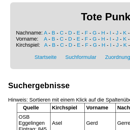
Tote Punk
Nachname:
A
-
B
-
C
-
D
-
E
-
F
-
G
-
H
-
I
-
J
-
K
Vorname:
A
-
B
-
C
-
D
-
E
-
F
-
G
-
H
-
I
-
J
-
K
Kirchspiel:
A
-
B
-
C
-
D
-
E
-
F
-
G
-
H
-
I
-
J
-
K
Startseite
Suchformular
Zuordnung 
Suchergebnisse
Hinweis: Sortieren mit einem Klick auf die Spaltenüb
Quelle
Kirchspiel
Vorname
Nac
OSB
Eggelingen
Asel
Gerd
Gerre
Eintrag: 845