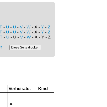
T
-
U
-
Ü
-
V
-
W
- X -
Y
-
Z
T
-
U
-
Ü
-
V
-
W
- X -
Y
-
Z
T
-
U
- Ü -
V
-
W
- X - Y - Z
r
Verheiratet
Kind
oo