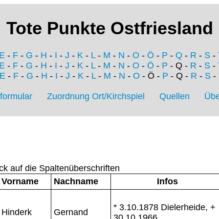
Tote Punkte Ostfriesland
E
-
F
-
G
-
H
-
I
-
J
-
K
-
L
-
M
-
N
-
O
-
Ö
-
P
-
Q
-
R
-
S
-
E
-
F
-
G
-
H
-
I
-
J
-
K
-
L
-
M
-
N
-
O
-
Ö
-
P
- Q -
R
-
S
-
E
-
F
-
G
-
H
-
I
-
J
-
K
-
L
-
M
-
N
-
O
- Ö -
P
- Q -
R
-
S
-
formular
Zuordnung Ort/Kirchspiel
Quellen
Übe
ck auf die Spaltenüberschriften
Vorname
Nachname
Infos
* 3.10.1878 Dielerheide, +
Hinderk
Gernand
30.10.1966