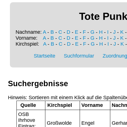
Tote Punk
Nachname:
A
-
B
-
C
-
D
-
E
-
F
-
G
-
H
-
I
-
J
-
K
Vorname:
A
-
B
-
C
-
D
-
E
-
F
-
G
-
H
-
I
-
J
-
K
Kirchspiel:
A
-
B
-
C
-
D
-
E
-
F
-
G
-
H
-
I
-
J
-
K
Startseite
Suchformular
Zuordnung 
Suchergebnisse
Hinweis: Sortieren mit einem Klick auf die Spaltenüb
Quelle
Kirchspiel
Vorname
Nach
OSB
Ihrhove
Großwolde
Engel
Gerha
Eintrag: