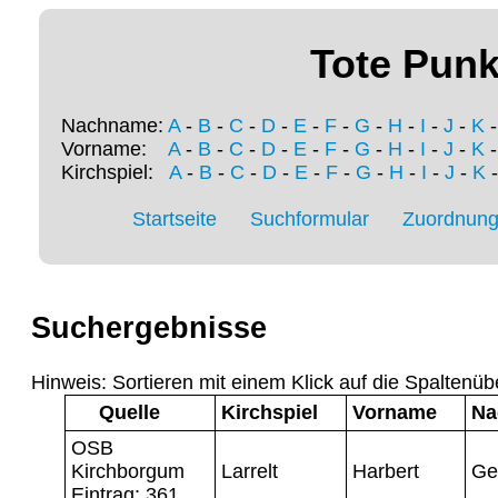
Tote Punk
Nachname:
A
-
B
-
C
-
D
-
E
-
F
-
G
-
H
-
I
-
J
-
K
Vorname:
A
-
B
-
C
-
D
-
E
-
F
-
G
-
H
-
I
-
J
-
K
Kirchspiel:
A
-
B
-
C
-
D
-
E
-
F
-
G
-
H
-
I
-
J
-
K
Startseite
Suchformular
Zuordnung 
Suchergebnisse
Hinweis: Sortieren mit einem Klick auf die Spaltenüb
Quelle
Kirchspiel
Vorname
Na
OSB
Kirchborgum
Larrelt
Harbert
Ge
Eintrag: 361