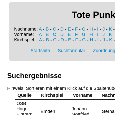
Tote Punk
Nachname:
A
-
B
-
C
-
D
-
E
-
F
-
G
-
H
-
I
-
J
-
K
Vorname:
A
-
B
-
C
-
D
-
E
-
F
-
G
-
H
-
I
-
J
-
K
Kirchspiel:
A
-
B
-
C
-
D
-
E
-
F
-
G
-
H
-
I
-
J
-
K
Startseite
Suchformular
Zuordnung 
Suchergebnisse
Hinweis: Sortieren mit einem Klick auf die Spaltenüb
Quelle
Kirchspiel
Vorname
Nach
OSB
Hage
Johann
Emden
Gerha
Eintrag:
Gottfried