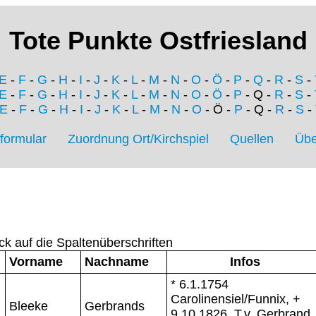
Tote Punkte Ostfriesland
E
-
F
-
G
-
H
-
I
-
J
-
K
-
L
-
M
-
N
-
O
-
Ö
-
P
-
Q
-
R
-
S
-
E
-
F
-
G
-
H
-
I
-
J
-
K
-
L
-
M
-
N
-
O
-
Ö
-
P
- Q -
R
-
S
-
E
-
F
-
G
-
H
-
I
-
J
-
K
-
L
-
M
-
N
-
O
- Ö -
P
- Q -
R
-
S
-
formular
Zuordnung Ort/Kirchspiel
Quellen
Übe
ck auf die Spaltenüberschriften
Vorname
Nachname
Infos
* 6.1.1754
Carolinensiel/Funnix, +
Bleeke
Gerbrands
9.10.1826, T.v. Gerbrand