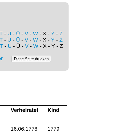
T
-
U
-
Ü
-
V
-
W
- X -
Y
-
Z
T
-
U
-
Ü
-
V
-
W
- X -
Y
-
Z
T
-
U
- Ü -
V
-
W
- X - Y - Z
r
Verheiratet
Kind
16.06.1778
1779