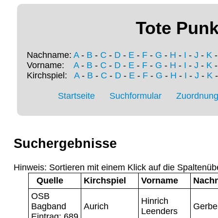
Tote Punk
Nachname:
A
-
B
-
C
-
D
-
E
-
F
-
G
-
H
-
I
-
J
-
K
Vorname:
A
-
B
-
C
-
D
-
E
-
F
-
G
-
H
-
I
-
J
-
K
Kirchspiel:
A
-
B
-
C
-
D
-
E
-
F
-
G
-
H
-
I
-
J
-
K
Startseite
Suchformular
Zuordnung 
Suchergebnisse
Hinweis: Sortieren mit einem Klick auf die Spaltenüb
Quelle
Kirchspiel
Vorname
Nach
OSB
Hinrich
Bagband
Aurich
Gerbe
Leenders
Eintrag: 689