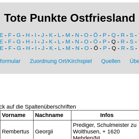
Tote Punkte Ostfriesland
E
-
F
-
G
-
H
-
I
-
J
-
K
-
L
-
M
-
N
-
O
-
Ö
-
P
-
Q
-
R
-
S
-
E
-
F
-
G
-
H
-
I
-
J
-
K
-
L
-
M
-
N
-
O
-
Ö
-
P
- Q -
R
-
S
-
E
-
F
-
G
-
H
-
I
-
J
-
K
-
L
-
M
-
N
-
O
- Ö -
P
- Q -
R
-
S
-
formular
Zuordnung Ort/Kirchspiel
Quellen
Übe
ck auf die Spaltenüberschriften
Vorname
Nachname
Infos
Prediger, Schulmeister zu
Rembertus
Georgii
Wolthusen, + 1620
Mehden/NL