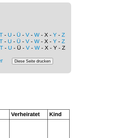
T
-
U
-
Ü
-
V
-
W
- X -
Y
-
Z
T
-
U
-
Ü
-
V
-
W
- X -
Y
-
Z
T
-
U
- Ü -
V
-
W
- X - Y - Z
r
Verheiratet
Kind