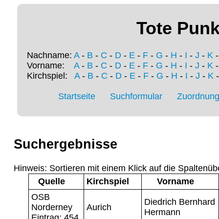
Tote Punk
Nachname:
A
-
B
-
C
-
D
-
E
-
F
-
G
-
H
-
I
-
J
-
K
Vorname:
A
-
B
-
C
-
D
-
E
-
F
-
G
-
H
-
I
-
J
-
K
Kirchspiel:
A
-
B
-
C
-
D
-
E
-
F
-
G
-
H
-
I
-
J
-
K
Startseite
Suchformular
Zuordnung 
Suchergebnisse
Hinweis: Sortieren mit einem Klick auf die Spaltenüb
Quelle
Kirchspiel
Vorname
OSB
Diedrich Bernhard
Norderney
Aurich
Hermann
Eintrag: 454