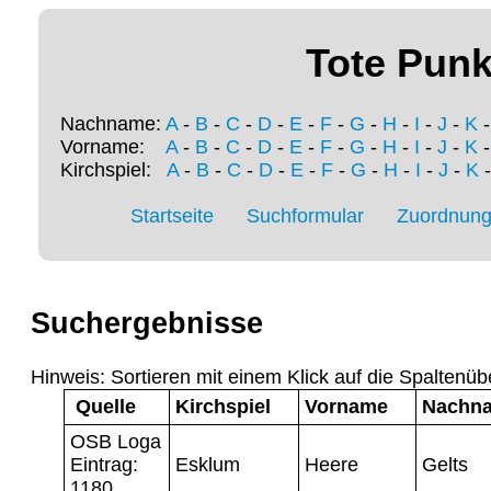
Tote Punk
Nachname:
A
-
B
-
C
-
D
-
E
-
F
-
G
-
H
-
I
-
J
-
K
Vorname:
A
-
B
-
C
-
D
-
E
-
F
-
G
-
H
-
I
-
J
-
K
Kirchspiel:
A
-
B
-
C
-
D
-
E
-
F
-
G
-
H
-
I
-
J
-
K
Startseite
Suchformular
Zuordnung 
Suchergebnisse
Hinweis: Sortieren mit einem Klick auf die Spaltenüb
Quelle
Kirchspiel
Vorname
Nachn
OSB Loga
Eintrag:
Esklum
Heere
Gelts
1180