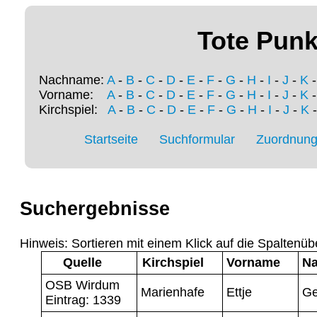
Tote Punk
Nachname:
A
-
B
-
C
-
D
-
E
-
F
-
G
-
H
-
I
-
J
-
K
Vorname:
A
-
B
-
C
-
D
-
E
-
F
-
G
-
H
-
I
-
J
-
K
Kirchspiel:
A
-
B
-
C
-
D
-
E
-
F
-
G
-
H
-
I
-
J
-
K
Startseite
Suchformular
Zuordnung 
Suchergebnisse
Hinweis: Sortieren mit einem Klick auf die Spaltenüb
Quelle
Kirchspiel
Vorname
N
OSB Wirdum
Marienhafe
Ettje
Ge
Eintrag: 1339