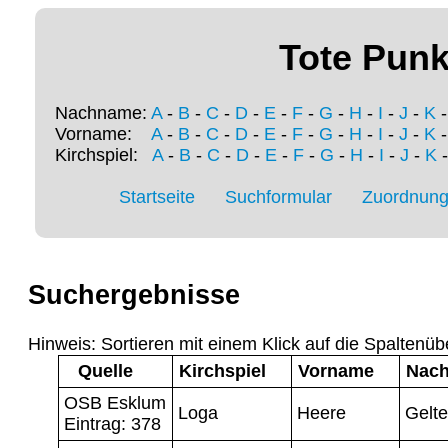
Tote Punk
Nachname:
A
-
B
-
C
-
D
-
E
-
F
-
G
-
H
-
I
-
J
-
K
Vorname:
A
-
B
-
C
-
D
-
E
-
F
-
G
-
H
-
I
-
J
-
K
Kirchspiel:
A
-
B
-
C
-
D
-
E
-
F
-
G
-
H
-
I
-
J
-
K
Startseite
Suchformular
Zuordnung 
Suchergebnisse
Hinweis: Sortieren mit einem Klick auf die Spaltenüb
Quelle
Kirchspiel
Vorname
Nac
OSB Esklum
Loga
Heere
Gelt
Eintrag: 378