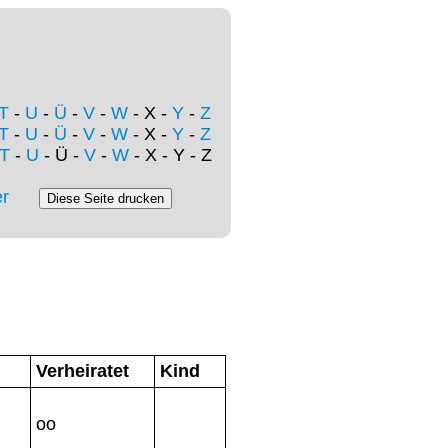
T
-
U
-
Ü
-
V
-
W
- X -
Y
-
Z
T
-
U
-
Ü
-
V
-
W
- X -
Y
-
Z
T
-
U
- Ü -
V
-
W
- X - Y - Z
r
Verheiratet
Kind
oo