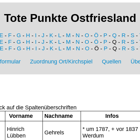
Tote Punkte Ostfriesland
E
-
F
-
G
-
H
-
I
-
J
-
K
-
L
-
M
-
N
-
O
-
Ö
-
P
-
Q
-
R
-
S
-
E
-
F
-
G
-
H
-
I
-
J
-
K
-
L
-
M
-
N
-
O
-
Ö
-
P
- Q -
R
-
S
-
E
-
F
-
G
-
H
-
I
-
J
-
K
-
L
-
M
-
N
-
O
- Ö -
P
- Q -
R
-
S
-
formular
Zuordnung Ort/Kirchspiel
Quellen
Übe
ck auf die Spaltenüberschriften
Vorname
Nachname
Infos
Hinrich
* um 1787, + vor 1837
Gehrels
Lübben
Werdum