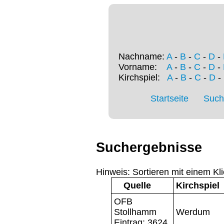
Nachname:
A
-
B
-
C
-
D
-
Vorname:
A
-
B
-
C
-
D
-
Kirchspiel:
A
-
B
-
C
-
D
-
Startseite
Such
Suchergebnisse
Hinweis: Sortieren mit einem Kli
Quelle
Kirchspiel
OFB
Stollhamm
Werdum
Eintrag: 3624