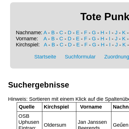
Tote Punk
Nachname:
A
-
B
-
C
-
D
-
E
-
F
-
G
-
H
-
I
-
J
-
K
Vorname:
A
-
B
-
C
-
D
-
E
-
F
-
G
-
H
-
I
-
J
-
K
Kirchspiel:
A
-
B
-
C
-
D
-
E
-
F
-
G
-
H
-
I
-
J
-
K
Startseite
Suchformular
Zuordnung 
Suchergebnisse
Hinweis: Sortieren mit einem Klick auf die Spaltenüb
Quelle
Kirchspiel
Vorname
Nach
OSB
Uphusen
Jan Janssen
Oldersum
Geűen
Eintrag:
Beerends