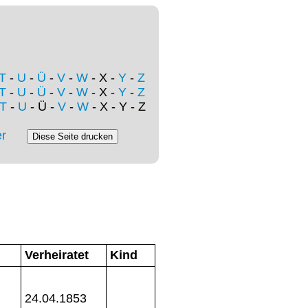
T
-
U
-
Ü
-
V
-
W
- X -
Y
-
Z
T
-
U
-
Ü
-
V
-
W
- X -
Y
-
Z
T
-
U
- Ü -
V
-
W
- X - Y - Z
r
Verheiratet
Kind
24.04.1853