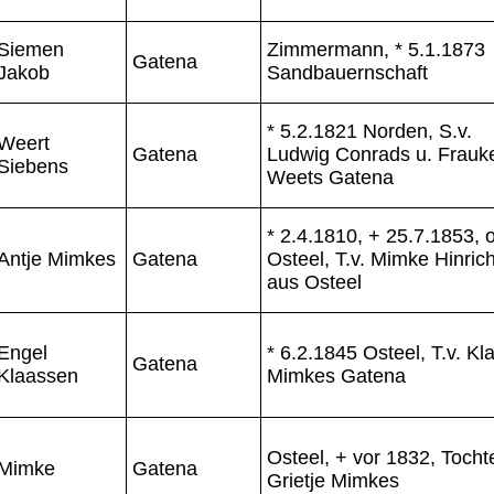
Siemen
Zimmermann, * 5.1.1873
Gatena
Jakob
Sandbauernschaft
* 5.2.1821 Norden, S.v.
Weert
Gatena
Ludwig Conrads u. Frauk
Siebens
Weets Gatena
* 2.4.1810, + 25.7.1853, 
Antje Mimkes
Gatena
Osteel, T.v. Mimke Hinric
aus Osteel
Engel
* 6.2.1845 Osteel, T.v. Kl
Gatena
Klaassen
Mimkes Gatena
Osteel, + vor 1832, Tocht
Mimke
Gatena
Grietje Mimkes