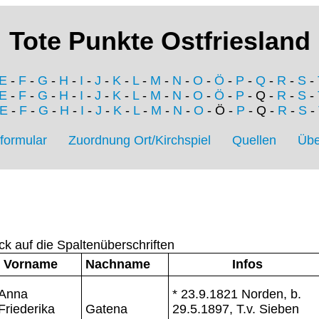
Tote Punkte Ostfriesland
E
-
F
-
G
-
H
-
I
-
J
-
K
-
L
-
M
-
N
-
O
-
Ö
-
P
-
Q
-
R
-
S
-
E
-
F
-
G
-
H
-
I
-
J
-
K
-
L
-
M
-
N
-
O
-
Ö
-
P
- Q -
R
-
S
-
E
-
F
-
G
-
H
-
I
-
J
-
K
-
L
-
M
-
N
-
O
- Ö -
P
- Q -
R
-
S
-
formular
Zuordnung Ort/Kirchspiel
Quellen
Übe
ck auf die Spaltenüberschriften
Vorname
Nachname
Infos
Anna
* 23.9.1821 Norden, b.
Friederika
Gatena
29.5.1897, T.v. Sieben