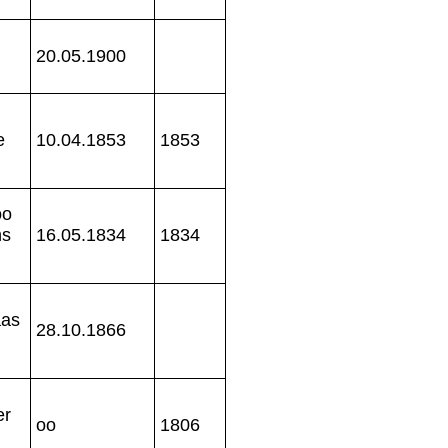
20.05.1900
e
10.04.1853
1853
oo
hs
16.05.1834
1834
aas
28.10.1866
er
oo
1806