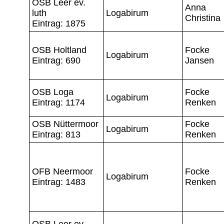
OSB Leer ev.
Anna
luth
Logabirum
Christina
Eintrag: 1875
OSB Holtland
Focke
Logabirum
Eintrag: 690
Jansen
OSB Loga
Focke
Logabirum
Eintrag: 1174
Renken
OSB Nüttermoor
Focke
Logabirum
Eintrag: 813
Renken
OFB Neermoor
Focke
Logabirum
Eintrag: 1483
Renken
OSB Leer ev.