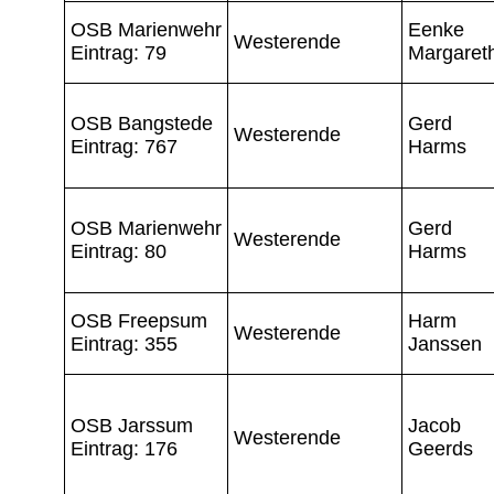
OSB Marienwehr
Eenke
Westerende
Eintrag: 79
Margaret
OSB Bangstede
Gerd
Westerende
Eintrag: 767
Harms
OSB Marienwehr
Gerd
Westerende
Eintrag: 80
Harms
OSB Freepsum
Harm
Westerende
Eintrag: 355
Janssen
OSB Jarssum
Jacob
Westerende
Eintrag: 176
Geerds