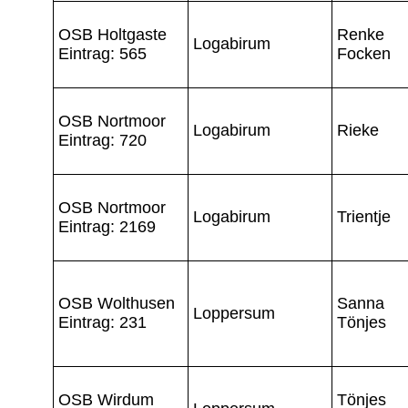
OSB Holtgaste
Renke
Logabirum
Eintrag: 565
Focken
OSB Nortmoor
Logabirum
Rieke
Eintrag: 720
OSB Nortmoor
Logabirum
Trientje
Eintrag: 2169
OSB Wolthusen
Sanna
Loppersum
Eintrag: 231
Tönjes
OSB Wirdum
Tönjes