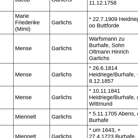
11.12.1758
Marie
* 22.7.1909 Heidrie
Friederike
Garlichs
oo Buttforde
(Mimi)
Warfsmann zu
Burhafe, Sohn
Mense
Garlichs
Oltmann Hinrich
Garlichs
* 26.6.1814
Mense
Garlichs
Heidriege/Burhafe, 
8.12.1857
* 10.11.1841
Mense
Garlichs
Heidriege/Burhafe, 
Wittmund
* 5.11.1705 Abens,
Miennelt
Garlichs
Burhafe
* um 1643, +
Miennelt
Garlichs
27.4.1723 Burhafe,