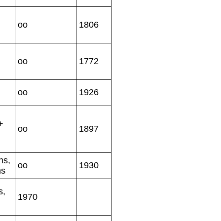
oo
1806
oo
1772
oo
1926
+
oo
1897
ns,
oo
1930
ns
s,
1970