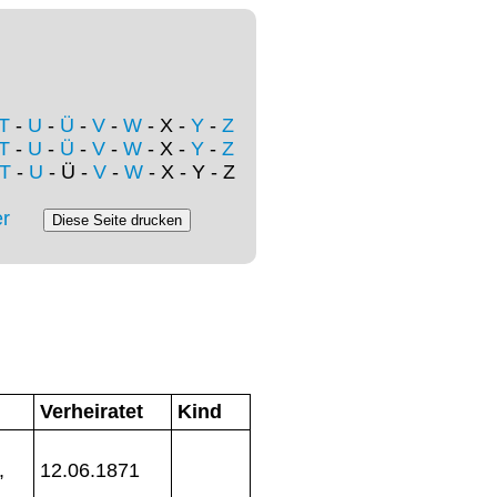
T
-
U
-
Ü
-
V
-
W
- X -
Y
-
Z
T
-
U
-
Ü
-
V
-
W
- X -
Y
-
Z
T
-
U
- Ü -
V
-
W
- X - Y - Z
r
Verheiratet
Kind
,
12.06.1871