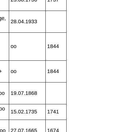
ge,
28.04.1933
oo
1844
+
oo
1844
oo
19.07.1868
 oo
15.02.1735
1741
 oo
27.07.1665
1674