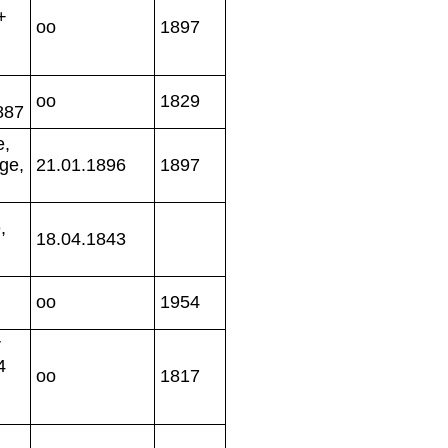
+
oo
1897
oo
1829
887
e,
ge,
21.01.1896
1897
,
18.04.1843
oo
1954
r
4
oo
1817