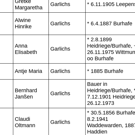
Gretke
Garlichs
* 6.11.1905 Leepen
Margaretha
Alwine
Garlichs
* 6.4.1887 Burhafe
Hinrike
* 2.8.1899
Anna
Heidriege/Burhafe, 
Garlichs
Elisabeth
26.11.1975 Wittmun
oo Burhafe
Antje Maria
Garlichs
* 1885 Burhafe
Bauer in
Bernhard
Heidriege/Burhafe, 
Garlichs
Janßen
7.12.1901 Heidriege
26.12.1973
* 30.5.1856 Burhafe
Claudi
8.2.1941
Garlichs
Oltmann
Waddewarden, 1887
Haddien