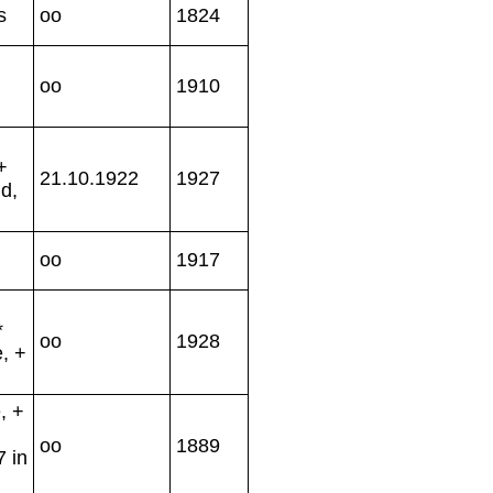
s
oo
1824
oo
1910
+
21.10.1922
1927
d,
oo
1917
*
oo
1928
, +
, +
oo
1889
 in