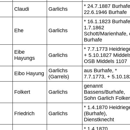
* 24.7.1887 Burhafe
Claudi
Garlichs
22.6.1946 Burhafe
* 16.1.1823 Burhafe
1.7.1862
Ehe
Garlichs
Schott/Marienhafe,
Burhafe
* 7.7.1773 Heidrieg
Eibe
Garlichs
+ 5.10.1827 Middel
Hayungs
OSB Middels 1107
Garlichs
aus Burhafe, *
Eibo Hayung
(Garrels)
7.7.1773, + 5.10.1
genannt
Folkert
Garlichs
Bassens/Burhafe,
Sohn Garlich Folker
* 1.4.1870 Heidrieg
Friedrich
Garlichs
(Burhafe),
Dienstknecht
* 1.4.1870