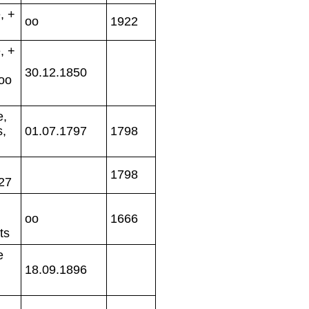
, +
oo
1922
, +
30.12.1850
 oo
e,
s,
01.07.1797
1798
1798
827
oo
1666
ts
e
18.09.1896