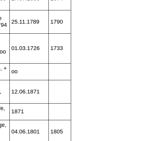
e
25.11.1789
1790
794
01.03.1726
1733
 oo
, +
oo
,
12.06.1871
e,
1871
ge,
04.06.1801
1805