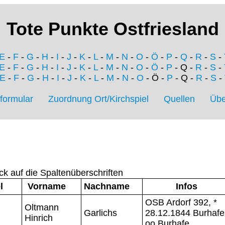
Tote Punkte Ostfriesland
E
-
F
-
G
-
H
-
I
-
J
-
K
-
L
-
M
-
N
-
O
-
Ö
-
P
-
Q
-
R
-
S
-
E
-
F
-
G
-
H
-
I
-
J
-
K
-
L
-
M
-
N
-
O
-
Ö
-
P
- Q -
R
-
S
-
E
-
F
-
G
-
H
-
I
-
J
-
K
-
L
-
M
-
N
-
O
- Ö -
P
- Q -
R
-
S
-
formular
Zuordnung Ort/Kirchspiel
Quellen
Übe
ck auf die Spaltenüberschriften
l
Vorname
Nachname
Infos
OSB Ardorf 392, *
Oltmann
Garlichs
28.12.1844 Burhafe
Hinrich
oo Burhafe