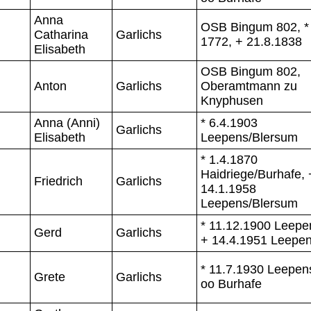
Anna
OSB Bingum 802, *
Catharina
Garlichs
1772, + 21.8.1838
Elisabeth
OSB Bingum 802,
Anton
Garlichs
Oberamtmann zu
Knyphusen
Anna (Anni)
* 6.4.1903
Garlichs
Elisabeth
Leepens/Blersum
* 1.4.1870
Haidriege/Burhafe, 
Friedrich
Garlichs
14.1.1958
Leepens/Blersum
* 11.12.1900 Leepe
Gerd
Garlichs
+ 14.4.1951 Leepe
* 11.7.1930 Leepen
Grete
Garlichs
oo Burhafe