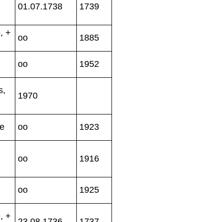
01.07.1738
1739
, +
oo
1885
e
oo
1952
s,
1970
fe
oo
1923
oo
1916
oo
1925
, +
23.08.1736
1737