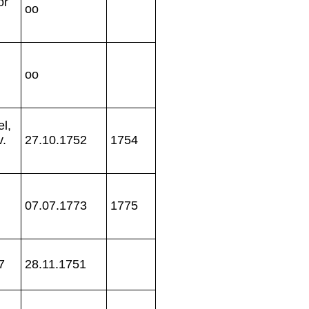
or
oo
oo
el,
v.
27.10.1752
1754
07.07.1773
1775
7
28.11.1751