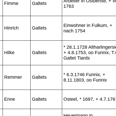
Arbeiter in Ostbense, + v
Fimme
Galtets
1763
Einwohner in Fulkum, +
Hinrich
Galtets
nach 1754
* 28.1.1728 Altharlingersi
Hilke
Galtets
+ 4.8.1753, oo Funnix, T.
Galtet Tiards
* 6.3.1746 Funnix, +
Remmer
Galtets
8.11.1803, oo Funnix
Enne
Galtets
Osteel, * 1697, + 4.7.176
Heuermann in