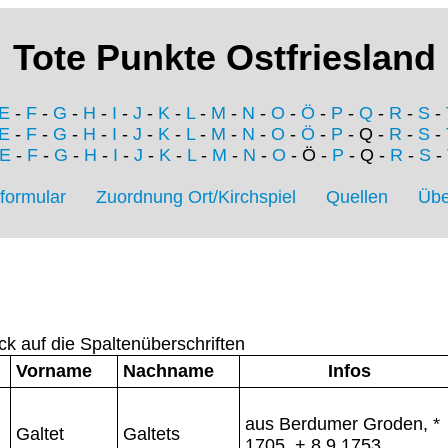
Tote Punkte Ostfriesland
E
-
F
-
G
-
H
-
I
-
J
-
K
-
L
-
M
-
N
-
O
-
Ö
-
P
-
Q
-
R
-
S
-
E
-
F
-
G
-
H
-
I
-
J
-
K
-
L
-
M
-
N
-
O
-
Ö
-
P
- Q -
R
-
S
-
E
-
F
-
G
-
H
-
I
-
J
-
K
-
L
-
M
-
N
-
O
- Ö -
P
- Q -
R
-
S
-
formular
Zuordnung Ort/Kirchspiel
Quellen
Übe
ck auf die Spaltenüberschriften
Vorname
Nachname
Infos
aus Berdumer Groden, *
Galtet
Galtets
1705, + 8.9.1753