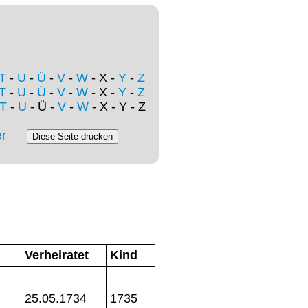
T
-
U
-
Ü
-
V
-
W
- X -
Y
-
Z
T
-
U
-
Ü
-
V
-
W
- X -
Y
-
Z
T
-
U
- Ü -
V
-
W
- X - Y - Z
r
Verheiratet
Kind
25.05.1734
1735