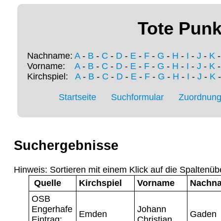
Tote Punk
Nachname:
A
-
B
-
C
-
D
-
E
-
F
-
G
-
H
-
I
-
J
-
K
Vorname:
A
-
B
-
C
-
D
-
E
-
F
-
G
-
H
-
I
-
J
-
K
Kirchspiel:
A
-
B
-
C
-
D
-
E
-
F
-
G
-
H
-
I
-
J
-
K
Startseite
Suchformular
Zuordnung 
Suchergebnisse
Hinweis: Sortieren mit einem Klick auf die Spaltenüb
Quelle
Kirchspiel
Vorname
Nachn
OSB
Engerhafe
Johann
Emden
Gaden
Eintrag:
Christian