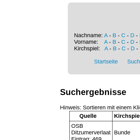
Nachname:
A
-
B
-
C
-
D
-
Vorname:
A
-
B
-
C
-
D
-
Kirchspiel:
A
-
B
-
C
-
D
-
Startseite
Such
Suchergebnisse
Hinweis: Sortieren mit einem Kli
Quelle
Kirchspie
OSB
Ditzumerverlaat
Bunde
Eintrag: 469