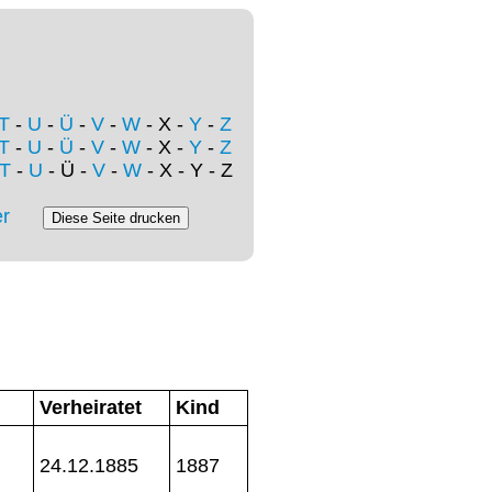
T
-
U
-
Ü
-
V
-
W
- X -
Y
-
Z
T
-
U
-
Ü
-
V
-
W
- X -
Y
-
Z
T
-
U
- Ü -
V
-
W
- X - Y - Z
r
Verheiratet
Kind
24.12.1885
1887