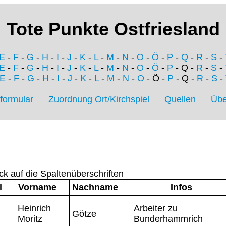
Tote Punkte Ostfriesland
E
-
F
-
G
-
H
-
I
-
J
-
K
-
L
-
M
-
N
-
O
-
Ö
-
P
-
Q
-
R
-
S
-
E
-
F
-
G
-
H
-
I
-
J
-
K
-
L
-
M
-
N
-
O
-
Ö
-
P
- Q -
R
-
S
-
E
-
F
-
G
-
H
-
I
-
J
-
K
-
L
-
M
-
N
-
O
- Ö -
P
- Q -
R
-
S
-
formular
Zuordnung Ort/Kirchspiel
Quellen
Übe
ck auf die Spaltenüberschriften
l
Vorname
Nachname
Infos
Heinrich
Arbeiter zu
Götze
Moritz
Bunderhammrich