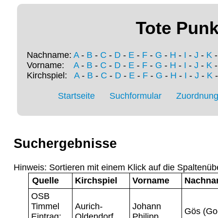
Tote Punk
Nachname:
A
-
B
-
C
-
D
-
E
-
F
-
G
-
H
-
I
-
J
-
K
Vorname:
A
-
B
-
C
-
D
-
E
-
F
-
G
-
H
-
I
-
J
-
K
Kirchspiel:
A
-
B
-
C
-
D
-
E
-
F
-
G
-
H
-
I
-
J
-
K
Startseite
Suchformular
Zuordnung 
Suchergebnisse
Hinweis: Sortieren mit einem Klick auf die Spaltenüb
Quelle
Kirchspiel
Vorname
Nachna
OSB
Timmel
Aurich-
Johann
Gös (Go
Eintrag:
Oldendorf
Philipp