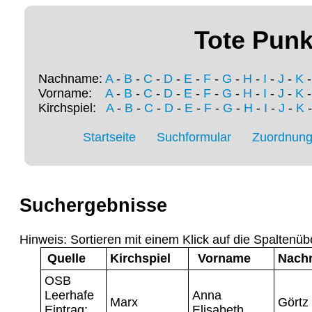
Tote Punk
Nachname:
A
-
B
-
C
-
D
-
E
-
F
-
G
-
H
-
I
-
J
-
K
Vorname:
A
-
B
-
C
-
D
-
E
-
F
-
G
-
H
-
I
-
J
-
K
Kirchspiel:
A
-
B
-
C
-
D
-
E
-
F
-
G
-
H
-
I
-
J
-
K
Startseite
Suchformular
Zuordnung 
Suchergebnisse
Hinweis: Sortieren mit einem Klick auf die Spaltenüb
Quelle
Kirchspiel
Vorname
Nach
OSB
Leerhafe
Anna
Marx
Görtz
Eintrag:
Elisabeth