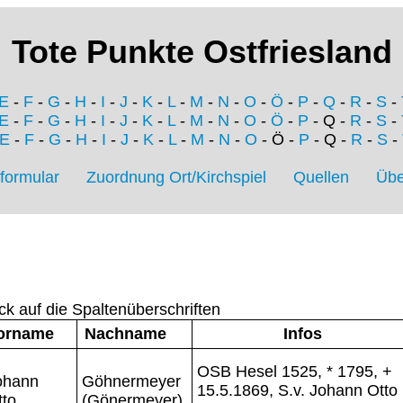
Tote Punkte Ostfriesland
E
-
F
-
G
-
H
-
I
-
J
-
K
-
L
-
M
-
N
-
O
-
Ö
-
P
-
Q
-
R
-
S
-
E
-
F
-
G
-
H
-
I
-
J
-
K
-
L
-
M
-
N
-
O
-
Ö
-
P
- Q -
R
-
S
-
E
-
F
-
G
-
H
-
I
-
J
-
K
-
L
-
M
-
N
-
O
- Ö -
P
- Q -
R
-
S
-
formular
Zuordnung Ort/Kirchspiel
Quellen
Übe
ck auf die Spaltenüberschriften
orname
Nachname
Infos
OSB Hesel 1525, * 1795, +
ohann
Göhnermeyer
15.5.1869, S.v. Johann Otto
tto
(Gönermeyer)