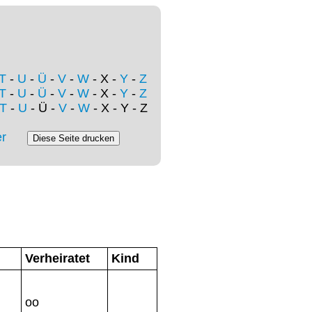
T
-
U
-
Ü
-
V
-
W
- X -
Y
-
Z
T
-
U
-
Ü
-
V
-
W
- X -
Y
-
Z
T
-
U
- Ü -
V
-
W
- X - Y - Z
r
Verheiratet
Kind
oo