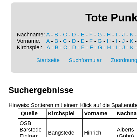
Tote Punk
Nachname:
A
-
B
-
C
-
D
-
E
-
F
-
G
-
H
-
I
-
J
-
K
Vorname:
A
-
B
-
C
-
D
-
E
-
F
-
G
-
H
-
I
-
J
-
K
Kirchspiel:
A
-
B
-
C
-
D
-
E
-
F
-
G
-
H
-
I
-
J
-
K
Startseite
Suchformular
Zuordnung 
Suchergebnisse
Hinweis: Sortieren mit einem Klick auf die Spaltenüb
Quelle
Kirchspiel
Vorname
Nachn
OSB
Barstede
Alberts
Bangstede
Hinrich
Eintrag:
(Göhn)