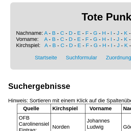
Tote Punk
Nachname:
A
-
B
-
C
-
D
-
E
-
F
-
G
-
H
-
I
-
J
-
K
Vorname:
A
-
B
-
C
-
D
-
E
-
F
-
G
-
H
-
I
-
J
-
K
Kirchspiel:
A
-
B
-
C
-
D
-
E
-
F
-
G
-
H
-
I
-
J
-
K
Startseite
Suchformular
Zuordnung 
Suchergebnisse
Hinweis: Sortieren mit einem Klick auf die Spaltenüb
Quelle
Kirchspiel
Vorname
Na
OFB
Johannes
Carolinensiel
Norden
Ludwig
Gö
Eintrag: