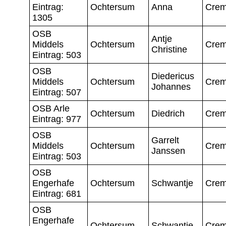
Eintrag:
Ochtersum
Anna
Crem
1305
OSB
Antje
Middels
Ochtersum
Crem
Christine
Eintrag: 503
OSB
Diedericus
Middels
Ochtersum
Crem
Johannes
Eintrag: 507
OSB Arle
Ochtersum
Diedrich
Crem
Eintrag: 977
OSB
Garrelt
Middels
Ochtersum
Crem
Janssen
Eintrag: 503
OSB
Engerhafe
Ochtersum
Schwantje
Crem
Eintrag: 681
OSB
Engerhafe
Ochtersum
Schwantje
Crem