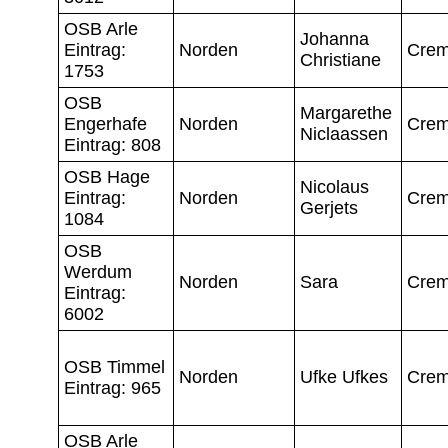
OSB Arle
Johanna
Eintrag:
Norden
Crem
Christiane
1753
OSB
Margarethe
Engerhafe
Norden
Crem
Niclaassen
Eintrag: 808
OSB Hage
Nicolaus
Eintrag:
Norden
Crem
Gerjets
1084
OSB
Werdum
Norden
Sara
Crem
Eintrag:
6002
OSB Timmel
Norden
Ufke Ufkes
Crem
Eintrag: 965
OSB Arle