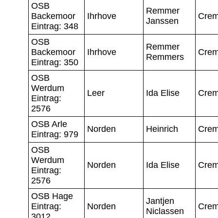
OSB
Remmer
Backemoor
Ihrhove
Crem
Janssen
Eintrag: 348
OSB
Remmer
Backemoor
Ihrhove
Crem
Remmers
Eintrag: 350
OSB
Werdum
Leer
Ida Elise
Crem
Eintrag:
2576
OSB Arle
Norden
Heinrich
Crem
Eintrag: 979
OSB
Werdum
Norden
Ida Elise
Crem
Eintrag:
2576
OSB Hage
Jantjen
Eintrag:
Norden
Crem
Niclassen
3012