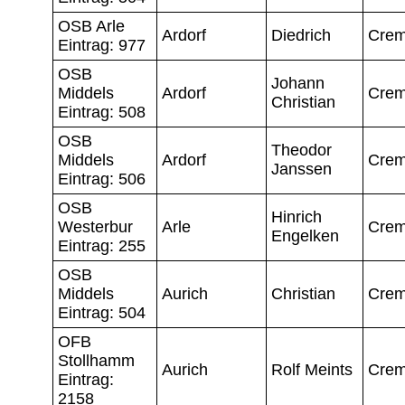
OSB Arle
Ardorf
Diedrich
Crem
Eintrag: 977
OSB
Johann
Middels
Ardorf
Crem
Christian
Eintrag: 508
OSB
Theodor
Middels
Ardorf
Crem
Janssen
Eintrag: 506
OSB
Hinrich
Westerbur
Arle
Crem
Engelken
Eintrag: 255
OSB
Middels
Aurich
Christian
Crem
Eintrag: 504
OFB
Stollhamm
Aurich
Rolf Meints
Crem
Eintrag:
2158