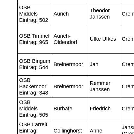
OSB
Theodor
Middels
Aurich
Crem
Janssen
Eintrag: 502
OSB Timmel
Aurich-
Ufke Ufkes
Crem
Eintrag: 965
Oldendorf
OSB Bingum
Breinermoor
Jan
Crem
Eintrag: 544
OSB
Remmer
Backemoor
Breinermoor
Crem
Janssen
Eintrag: 348
OSB
Middels
Burhafe
Friedrich
Crem
Eintrag: 505
OSB Larrelt
Jans
Eintrag:
Collinghorst
Anne
(Cre