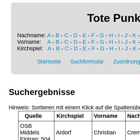
Tote Punk
Nachname:
A
-
B
-
C
-
D
-
E
-
F
-
G
-
H
-
I
-
J
-
K
Vorname:
A
-
B
-
C
-
D
-
E
-
F
-
G
-
H
-
I
-
J
-
K
Kirchspiel:
A
-
B
-
C
-
D
-
E
-
F
-
G
-
H
-
I
-
J
-
K
Startseite
Suchformular
Zuordnung 
Suchergebnisse
Hinweis: Sortieren mit einem Klick auf die Spaltenüb
Quelle
Kirchspiel
Vorname
Nac
OSB
Middels
Ardorf
Christian
Crem
Eintrag: 504