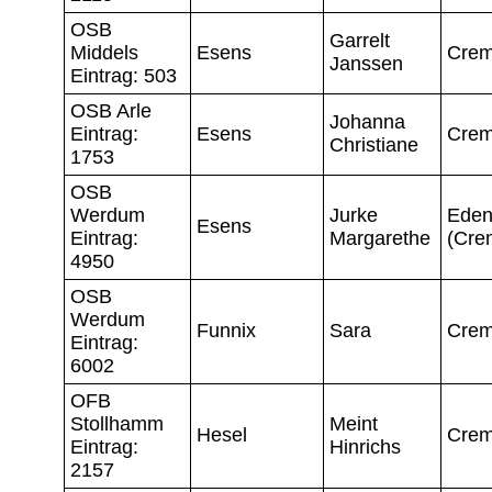
OSB
Garrelt
Middels
Esens
Crem
Janssen
Eintrag: 503
OSB Arle
Johanna
Eintrag:
Esens
Crem
Christiane
1753
OSB
Werdum
Jurke
Ede
Esens
Eintrag:
Margarethe
(Cre
4950
OSB
Werdum
Funnix
Sara
Crem
Eintrag:
6002
OFB
Stollhamm
Meint
Hesel
Crem
Eintrag:
Hinrichs
2157