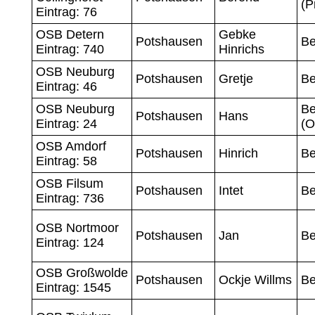
(P
Eintrag: 76
OSB Detern
Gebke
Potshausen
Be
Eintrag: 740
Hinrichs
OSB Neuburg
Potshausen
Gretje
Be
Eintrag: 46
OSB Neuburg
Be
Potshausen
Hans
Eintrag: 24
(O
OSB Amdorf
Potshausen
Hinrich
Be
Eintrag: 58
OSB Filsum
Potshausen
Intet
Be
Eintrag: 736
OSB Nortmoor
Potshausen
Jan
Be
Eintrag: 124
OSB Großwolde
Potshausen
Ockje Willms
Be
Eintrag: 1545