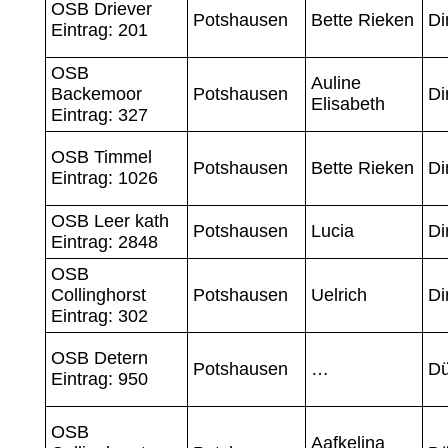
OSB Driever
Potshausen
Bette Rieken
Di
Eintrag: 201
OSB
Auline
Backemoor
Potshausen
Di
Elisabeth
Eintrag: 327
OSB Timmel
Potshausen
Bette Rieken
Di
Eintrag: 1026
OSB Leer kath
Potshausen
Lucia
Di
Eintrag: 2848
OSB
Collinghorst
Potshausen
Uelrich
Di
Eintrag: 302
OSB Detern
Potshausen
…
Dü
Eintrag: 950
OSB
Aafkelina