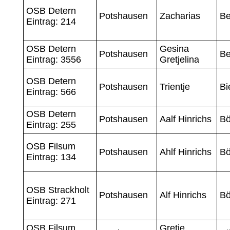
OSB Detern
Potshausen
Zacharias
Be
Eintrag: 214
OSB Detern
Gesina
Potshausen
Be
Eintrag: 3556
Gretjelina
OSB Detern
Potshausen
Trientje
Bi
Eintrag: 566
OSB Detern
Potshausen
Aalf Hinrichs
B
Eintrag: 255
OSB Filsum
Potshausen
Ahlf Hinrichs
B
Eintrag: 134
OSB Strackholt
Potshausen
Alf Hinrichs
B
Eintrag: 271
OSB Filsum
Gretje