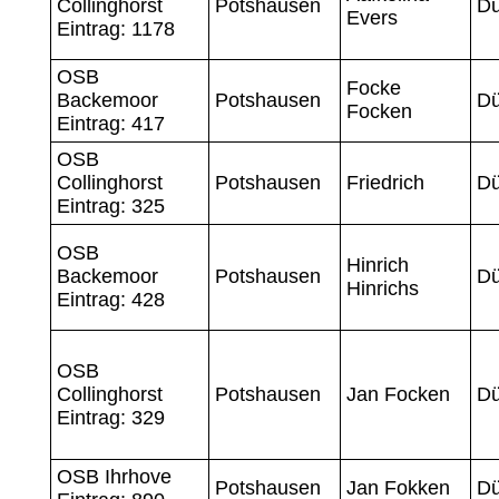
Collinghorst
Potshausen
Dü
Evers
Eintrag: 1178
OSB
Focke
Backemoor
Potshausen
Dü
Focken
Eintrag: 417
OSB
Collinghorst
Potshausen
Friedrich
Dü
Eintrag: 325
OSB
Hinrich
Backemoor
Potshausen
Dü
Hinrichs
Eintrag: 428
OSB
Collinghorst
Potshausen
Jan Focken
Dü
Eintrag: 329
OSB Ihrhove
Potshausen
Jan Fokken
Dü