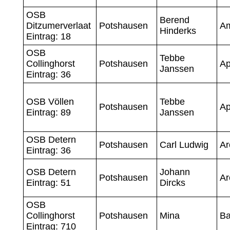
OSB
Berend
Ditzumerverlaat
Potshausen
A
Hinderks
Eintrag: 18
OSB
Tebbe
Collinghorst
Potshausen
Ap
Janssen
Eintrag: 36
OSB Völlen
Tebbe
Potshausen
Ap
Eintrag: 89
Janssen
OSB Detern
Potshausen
Carl Ludwig
Ar
Eintrag: 36
OSB Detern
Johann
Potshausen
Ar
Eintrag: 51
Dircks
OSB
Collinghorst
Potshausen
Mina
Ba
Eintrag: 710