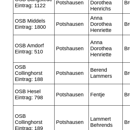
Potshausen
Dorothea
Br
Eintrag: 1122
Henrichs
Anna
OSB Middels
Potshausen
Dorothea
Br
Eintrag: 1800
Henriette
Anna
OSB Amdorf
Potshausen
Dorothea
Br
Eintrag: 510
Henriette
OSB
Berend
Collinghorst
Potshausen
Br
Lammers
Eintrag: 188
OSB Hesel
Potshausen
Fentje
Br
Eintrag: 798
OSB
Lammert
Collinghorst
Potshausen
Br
Behrends
Eintrag: 189