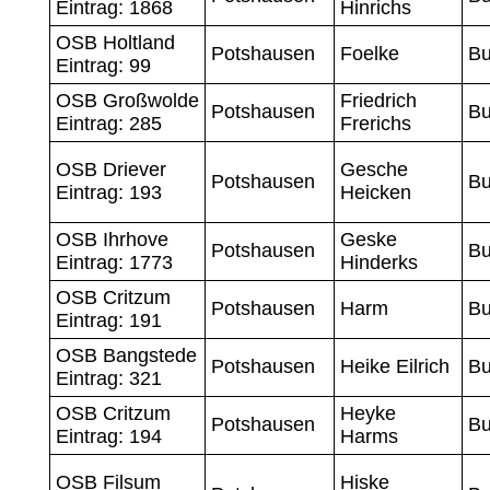
Eintrag: 1868
Hinrichs
OSB Holtland
Potshausen
Foelke
Bu
Eintrag: 99
OSB Großwolde
Friedrich
Potshausen
Bu
Eintrag: 285
Frerichs
OSB Driever
Gesche
Potshausen
Bu
Eintrag: 193
Heicken
OSB Ihrhove
Geske
Potshausen
Bu
Eintrag: 1773
Hinderks
OSB Critzum
Potshausen
Harm
Bu
Eintrag: 191
OSB Bangstede
Potshausen
Heike Eilrich
Bu
Eintrag: 321
OSB Critzum
Heyke
Potshausen
Bu
Eintrag: 194
Harms
OSB Filsum
Hiske