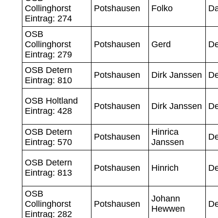
Collinghorst
Potshausen
Folko
Da
Eintrag: 274
OSB
Collinghorst
Potshausen
Gerd
D
Eintrag: 279
OSB Detern
Potshausen
Dirk Janssen
D
Eintrag: 810
OSB Holtland
Potshausen
Dirk Janssen
D
Eintrag: 428
OSB Detern
Hinrica
Potshausen
D
Eintrag: 570
Janssen
OSB Detern
Potshausen
Hinrich
D
Eintrag: 813
OSB
Johann
Collinghorst
Potshausen
D
Hewwen
Eintrag: 282