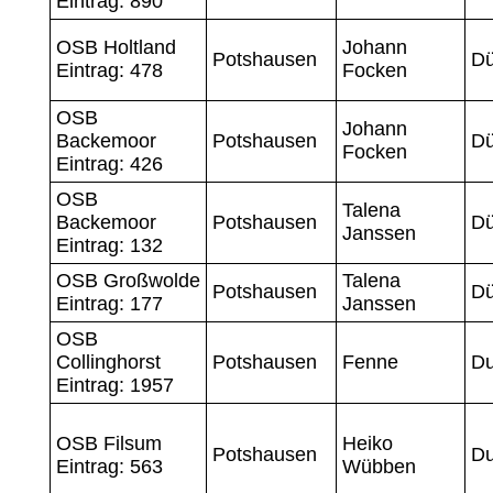
Eintrag: 890
OSB Holtland
Johann
Potshausen
Dü
Eintrag: 478
Focken
OSB
Johann
Backemoor
Potshausen
Dü
Focken
Eintrag: 426
OSB
Talena
Backemoor
Potshausen
Dü
Janssen
Eintrag: 132
OSB Großwolde
Talena
Potshausen
Dü
Eintrag: 177
Janssen
OSB
Collinghorst
Potshausen
Fenne
D
Eintrag: 1957
OSB Filsum
Heiko
Potshausen
Du
Eintrag: 563
Wübben