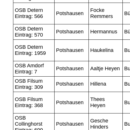
OSB Detern
Focke
Potshausen
Bü
Eintrag: 566
Remmers
OSB Detern
Potshausen
Hermannus
Bü
Eintrag: 570
OSB Detern
Potshausen
Haukelina
Bu
Eintrag: 1959
OSB Amdorf
Potshausen
Aaltje Heyen
B
Eintrag: 7
OSB Filsum
Potshausen
Hillena
B
Eintrag: 309
OSB Filsum
Thees
Potshausen
B
Eintrag: 368
Heyen
OSB
Gesche
Collinghorst
Potshausen
Bu
Hinders
Eintrag: 699