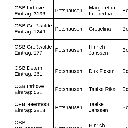
OSB Ihrhove
Margaretha
Potshausen
B
Eintrag: 3136
Lübbertha
OSB Großwolde
Potshausen
Gretjelina
Bo
Eintrag: 1249
OSB Großwolde
Hinrich
Potshausen
Bo
Eintrag: 177
Janssen
OSB Detern
Potshausen
Dirk Ficken
Bo
Eintrag: 261
OSB Ihrhove
Potshausen
Taalke Rika
Bo
Eintrag: 531
OFB Neermoor
Taalke
Potshausen
Bo
Eintrag: 3813
Janssen
OSB
Hinrich