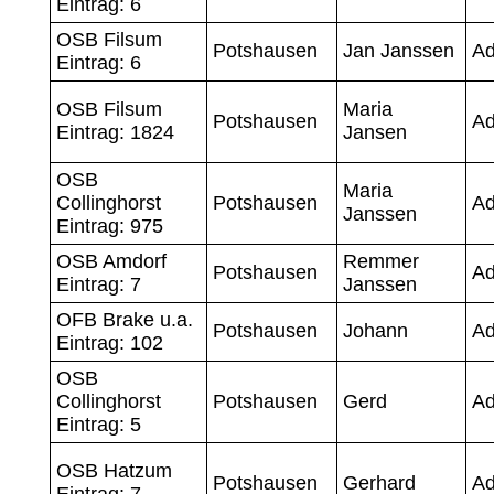
Eintrag: 6
OSB Filsum
Potshausen
Jan Janssen
A
Eintrag: 6
OSB Filsum
Maria
Potshausen
A
Eintrag: 1824
Jansen
OSB
Maria
Collinghorst
Potshausen
A
Janssen
Eintrag: 975
OSB Amdorf
Remmer
Potshausen
A
Eintrag: 7
Janssen
OFB Brake u.a.
Potshausen
Johann
Ad
Eintrag: 102
OSB
Collinghorst
Potshausen
Gerd
A
Eintrag: 5
OSB Hatzum
Potshausen
Gerhard
A
Eintrag: 7