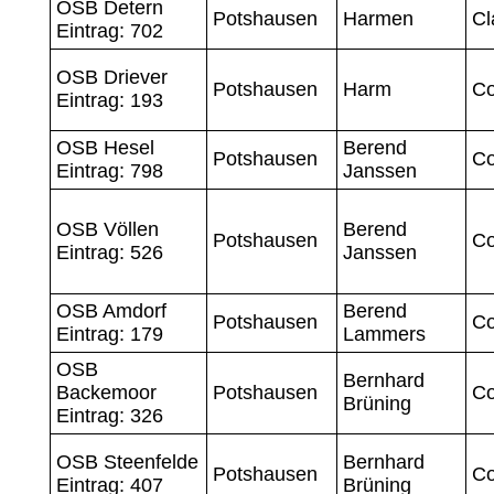
OSB Detern
Potshausen
Harmen
Cl
Eintrag: 702
OSB Driever
Potshausen
Harm
Co
Eintrag: 193
OSB Hesel
Berend
Potshausen
Co
Eintrag: 798
Janssen
OSB Völlen
Berend
Potshausen
Co
Eintrag: 526
Janssen
OSB Amdorf
Berend
Potshausen
Co
Eintrag: 179
Lammers
OSB
Bernhard
Backemoor
Potshausen
Co
Brüning
Eintrag: 326
OSB Steenfelde
Bernhard
Potshausen
Co
Eintrag: 407
Brüning