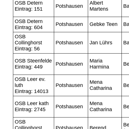
OSB Detern
Albert
Potshausen
B
Eintrag: 151
Martens
OSB Detern
Potshausen
Gebke Teen
B
Eintrag: 604
OSB
Collinghorst
Potshausen
Jan Lührs
B
Eintrag: 56
OSB Steenfelde
Maria
Potshausen
B
Eintrag: 449
Harmina
OSB Leer ev.
Mena
luth
Potshausen
B
Catharina
Eintrag: 14013
OSB Leer kath
Mena
Potshausen
B
Eintrag: 2745
Catharina
OSB
Be
Collinghorst
Potshausen
Berend