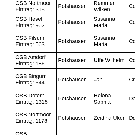
OSB Nortmoor
Remmer
Potshausen
Co
Eintrag: 318
Wilken
OSB Hesel
Susanna
Potshausen
Co
Eintrag: 962
Maria
OSB Filsum
Susanna
Potshausen
Co
Eintrag: 563
Maria
OSB Amdorf
Potshausen
Uffe Wilhelm
Co
Eintrag: 186
OSB Bingum
Potshausen
Jan
Cr
Eintrag: 544
OSB Detern
Helena
Potshausen
D
Eintrag: 1315
Sophia
OSB Nortmoor
Potshausen
Zeidina Uken
Dä
Eintrag: 1178
OSB