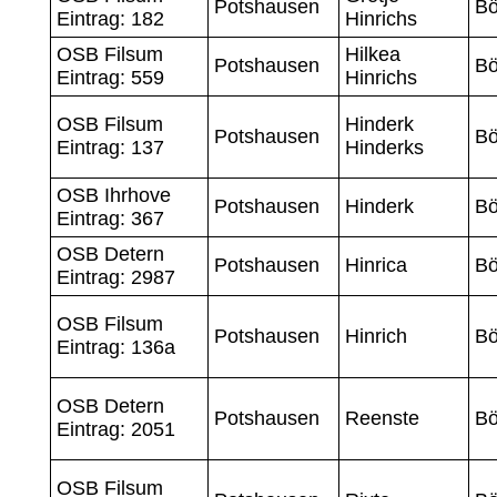
Potshausen
B
Eintrag: 182
Hinrichs
OSB Filsum
Hilkea
Potshausen
B
Eintrag: 559
Hinrichs
OSB Filsum
Hinderk
Potshausen
B
Eintrag: 137
Hinderks
OSB Ihrhove
Potshausen
Hinderk
B
Eintrag: 367
OSB Detern
Potshausen
Hinrica
B
Eintrag: 2987
OSB Filsum
Potshausen
Hinrich
B
Eintrag: 136a
OSB Detern
Potshausen
Reenste
B
Eintrag: 2051
OSB Filsum