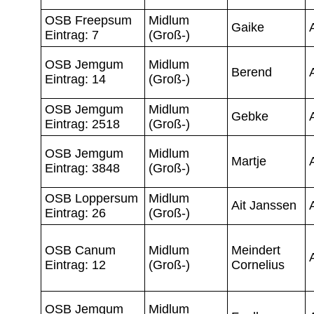
OSB Freepsum
Midlum
Gaike
Eintrag: 7
(Groß-)
OSB Jemgum
Midlum
Berend
Eintrag: 14
(Groß-)
OSB Jemgum
Midlum
Gebke
Eintrag: 2518
(Groß-)
OSB Jemgum
Midlum
Martje
Eintrag: 3848
(Groß-)
OSB Loppersum
Midlum
Ait Janssen
Eintrag: 26
(Groß-)
OSB Canum
Midlum
Meindert
Eintrag: 12
(Groß-)
Cornelius
OSB Jemgum
Midlum