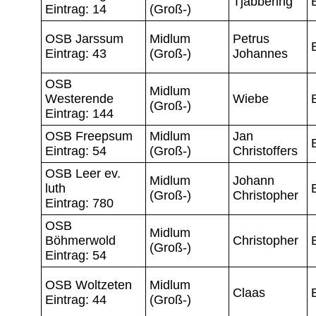
Tjabbering
Eintrag: 14
(Groß-)
OSB Jarssum
Midlum
Petrus
Eintrag: 43
(Groß-)
Johannes
OSB
Midlum
Westerende
Wiebe
(Groß-)
Eintrag: 144
OSB Freepsum
Midlum
Jan
Eintrag: 54
(Groß-)
Christoffers
OSB Leer ev.
Midlum
Johann
luth
(Groß-)
Christopher
Eintrag: 780
OSB
Midlum
Böhmerwold
Christopher
(Groß-)
Eintrag: 54
OSB Woltzeten
Midlum
Claas
Eintrag: 44
(Groß-)