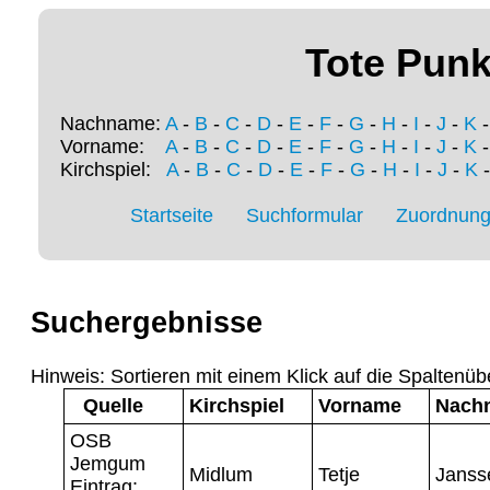
Tote Punk
Nachname:
A
-
B
-
C
-
D
-
E
-
F
-
G
-
H
-
I
-
J
-
K
Vorname:
A
-
B
-
C
-
D
-
E
-
F
-
G
-
H
-
I
-
J
-
K
Kirchspiel:
A
-
B
-
C
-
D
-
E
-
F
-
G
-
H
-
I
-
J
-
K
Startseite
Suchformular
Zuordnung 
Suchergebnisse
Hinweis: Sortieren mit einem Klick auf die Spaltenüb
Quelle
Kirchspiel
Vorname
Nach
OSB
Jemgum
Midlum
Tetje
Janss
Eintrag: