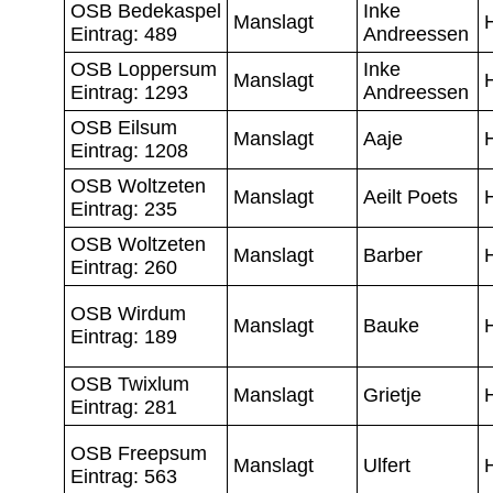
OSB Bedekaspel
Inke
Manslagt
Eintrag: 489
Andreessen
OSB Loppersum
Inke
Manslagt
Eintrag: 1293
Andreessen
OSB Eilsum
Manslagt
Aaje
Eintrag: 1208
OSB Woltzeten
Manslagt
Aeilt Poets
Eintrag: 235
OSB Woltzeten
Manslagt
Barber
Eintrag: 260
OSB Wirdum
Manslagt
Bauke
Eintrag: 189
OSB Twixlum
Manslagt
Grietje
Eintrag: 281
OSB Freepsum
Manslagt
Ulfert
Eintrag: 563