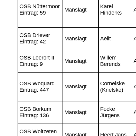
OSB Nüttermoor
Karel
Manslagt
A
Eintrag: 59
Hinderks
OSB Driever
Manslagt
Aeilt
Eintrag: 42
OSB Leerort II
Willem
Manslagt
Eintrag: 9
Berends
OSB Woquard
Cornelske
Manslagt
Eintrag: 447
(Knelske)
OSB Borkum
Focke
Manslagt
Eintrag: 136
Jürgens
OSB Woltzeten
Manslagt
Heert Jans