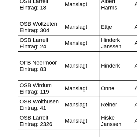
OSB Larrelt
Albert
Manslagt
A
Eintrag: 18
Harms
OSB Woltzeten
Manslagt
Ettje
A
Eintrag: 304
OSB Larrelt
Hinderk
Manslagt
A
Eintrag: 24
Janssen
OFB Neermoor
Manslagt
Hinderk
A
Eintrag: 83
OSB Wirdum
Manslagt
Onne
A
Eintrag: 119
OSB Wolthusen
Manslagt
Reiner
A
Eintrag: 41
OSB Larrelt
Hiske
Manslagt
A
Eintrag: 2326
Janssen