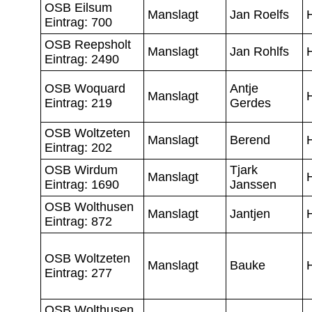
OSB Eilsum
Manslagt
Jan Roelfs
Eintrag: 700
OSB Reepsholt
Manslagt
Jan Rohlfs
Eintrag: 2490
OSB Woquard
Antje
Manslagt
Eintrag: 219
Gerdes
OSB Woltzeten
Manslagt
Berend
Eintrag: 202
OSB Wirdum
Tjark
Manslagt
Eintrag: 1690
Janssen
OSB Wolthusen
Manslagt
Jantjen
Eintrag: 872
OSB Woltzeten
Manslagt
Bauke
Eintrag: 277
OSB Wolthusen