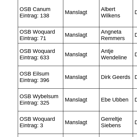
OSB Canum
Albert
Manslagt
Eintrag: 138
Wilkens
OSB Woquard
Angneta
Manslagt
Eintrag: 71
Remmers
OSB Woquard
Antje
Manslagt
Eintrag: 633
Wendeline
OSB Eilsum
Manslagt
Dirk Geerds
Eintrag: 396
OSB Wybelsum
Manslagt
Ebe Ubben
Eintrag: 325
OSB Woquard
Gerreltje
Manslagt
Eintrag: 3
Siebens