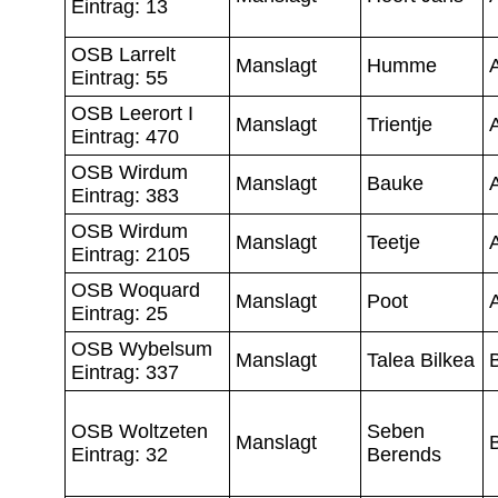
Eintrag: 13
OSB Larrelt
Manslagt
Humme
Eintrag: 55
OSB Leerort I
Manslagt
Trientje
Eintrag: 470
OSB Wirdum
Manslagt
Bauke
Eintrag: 383
OSB Wirdum
Manslagt
Teetje
Eintrag: 2105
OSB Woquard
Manslagt
Poot
A
Eintrag: 25
OSB Wybelsum
Manslagt
Talea Bilkea
Eintrag: 337
OSB Woltzeten
Seben
Manslagt
Eintrag: 32
Berends