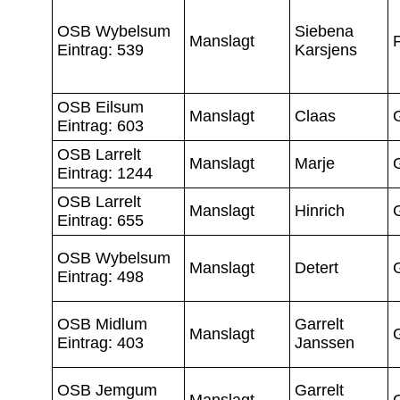
OSB Wybelsum
Siebena
Manslagt
Eintrag: 539
Karsjens
OSB Eilsum
Manslagt
Claas
Eintrag: 603
OSB Larrelt
Manslagt
Marje
Eintrag: 1244
OSB Larrelt
Manslagt
Hinrich
G
Eintrag: 655
OSB Wybelsum
Manslagt
Detert
Eintrag: 498
OSB Midlum
Garrelt
Manslagt
Eintrag: 403
Janssen
OSB Jemgum
Garrelt
Manslagt