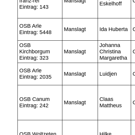
franz-ref
Manslagt
Eskelhoff
Eintrag: 143
OSB Arle
Manslagt
Ida Huberta
Eintrag: 5448
OSB
Johanna
Kirchborgum
Manslagt
Christina
Eintrag: 323
Margaretha
OSB Arle
Manslagt
Luidjen
Eintrag: 2035
OSB Canum
Claas
Manslagt
Eintrag: 242
Mattheus
OSB Woltzeten
Hilke