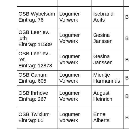
OSB Wybelsum
Logumer
Isebrand
B
Eintrag: 76
Vorwerk
Aeits
OSB Leer ev.
Logumer
Gesina
luth
B
Vorwerk
Janssen
Eintrag: 11589
OSB Leer ev.-
Logumer
Gesina
ref.
B
Vorwerk
Janssen
Eintrag: 12878
OSB Canum
Logumer
Mientje
B
Eintrag: 605
Vorwerk
Harmannus
OSB Ihrhove
Logumer
August
B
Eintrag: 267
Vorwerk
Heinrich
OSB Twixlum
Logumer
Enne
B
Eintrag: 65
Vorwerk
Alberts