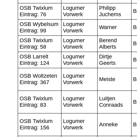
OSB Twixlum
Logumer
Philipp
B
Eintrag: 76
Vorwerk
Juchems
OSB Wybelsum
Logumer
Warner
B
Eintrag: 99
Vorwerk
OSB Twixlum
Logumer
Berend
B
Eintrag: 58
Vorwerk
Alberts
OSB Larrelt
Logumer
Dirtje
B
Eintrag: 124
Vorwerk
Geerts
OSB Woltzeten
Logumer
Meiste
B
Eintrag: 367
Vorwerk
OSB Twixlum
Logumer
Luitjen
B
Eintrag: 83
Vorwerk
Conraads
OSB Twixlum
Logumer
Anneke
B
Eintrag: 156
Vorwerk