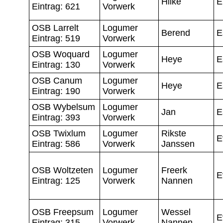
Hilke
E
Eintrag: 621
Vorwerk
OSB Larrelt
Logumer
Berend
E
Eintrag: 519
Vorwerk
OSB Woquard
Logumer
Heye
E
Eintrag: 130
Vorwerk
OSB Canum
Logumer
Heye
E
Eintrag: 190
Vorwerk
OSB Wybelsum
Logumer
Jan
E
Eintrag: 393
Vorwerk
OSB Twixlum
Logumer
Rikste
E
Eintrag: 586
Vorwerk
Janssen
OSB Woltzeten
Logumer
Freerk
E
Eintrag: 125
Vorwerk
Nannen
OSB Freepsum
Logumer
Wessel
E
Eintrag: 315
Vorwerk
Nannen