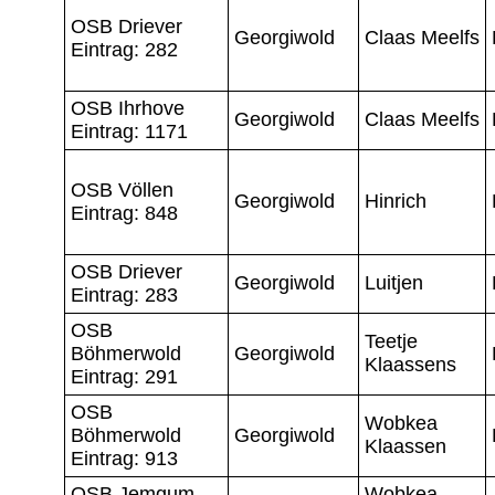
OSB Driever
Georgiwold
Claas Meelfs
Eintrag: 282
OSB Ihrhove
Georgiwold
Claas Meelfs
Eintrag: 1171
OSB Völlen
Georgiwold
Hinrich
Eintrag: 848
OSB Driever
Georgiwold
Luitjen
Eintrag: 283
OSB
Teetje
Böhmerwold
Georgiwold
Klaassens
Eintrag: 291
OSB
Wobkea
Böhmerwold
Georgiwold
Klaassen
Eintrag: 913
OSB Jemgum
Wobkea