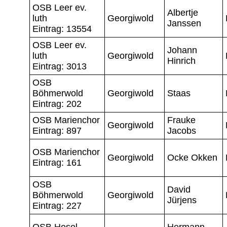
OSB Leer ev.
Albertje
luth
Georgiwold
Janssen
Eintrag: 13554
OSB Leer ev.
Johann
luth
Georgiwold
Hinrich
Eintrag: 3013
OSB
Böhmerwold
Georgiwold
Staas
Eintrag: 202
OSB Marienchor
Frauke
Georgiwold
Eintrag: 897
Jacobs
OSB Marienchor
Georgiwold
Ocke Okken
Eintrag: 161
OSB
David
Böhmerwold
Georgiwold
Jürjens
Eintrag: 227
OSB Hesel
Hermann