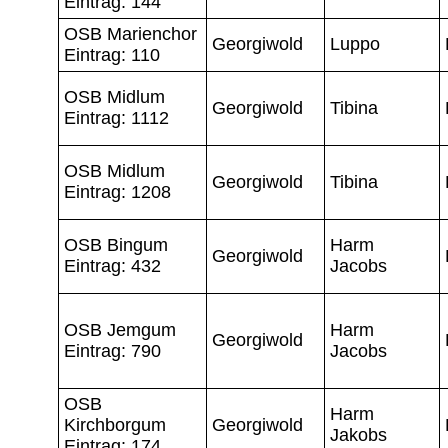
Eintrag: 144
OSB Marienchor
Georgiwold
Luppo
Eintrag: 110
OSB Midlum
Georgiwold
Tibina
Eintrag: 1112
OSB Midlum
Georgiwold
Tibina
Eintrag: 1208
OSB Bingum
Harm
Georgiwold
Eintrag: 432
Jacobs
OSB Jemgum
Harm
Georgiwold
Eintrag: 790
Jacobs
OSB
Harm
Kirchborgum
Georgiwold
Jakobs
Eintrag: 174