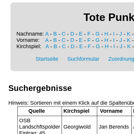
Tote Punk
Nachname:
A
-
B
-
C
-
D
-
E
-
F
-
G
-
H
-
I
-
J
-
K
Vorname:
A
-
B
-
C
-
D
-
E
-
F
-
G
-
H
-
I
-
J
-
K
Kirchspiel:
A
-
B
-
C
-
D
-
E
-
F
-
G
-
H
-
I
-
J
-
K
Startseite
Suchformular
Zuordnung 
Suchergebnisse
Hinweis: Sortieren mit einem Klick auf die Spaltenüb
Quelle
Kirchspiel
Vorname
OSB
Landschftspolder
Georgiwold
Jan Berends
Eintrag: 45