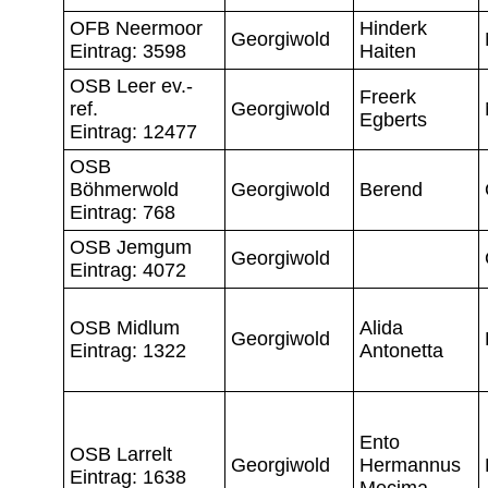
OFB Neermoor
Hinderk
Georgiwold
Eintrag: 3598
Haiten
OSB Leer ev.-
Freerk
ref.
Georgiwold
Egberts
Eintrag: 12477
OSB
Böhmerwold
Georgiwold
Berend
Eintrag: 768
OSB Jemgum
Georgiwold
Eintrag: 4072
OSB Midlum
Alida
Georgiwold
Eintrag: 1322
Antonetta
Ento
OSB Larrelt
Georgiwold
Hermannus
Eintrag: 1638
Mecima