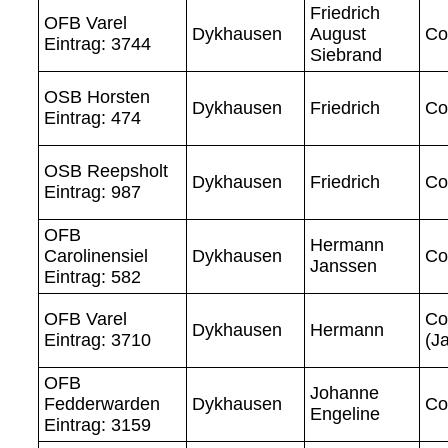
Friedrich
OFB Varel
Dykhausen
August
Co
Eintrag: 3744
Siebrand
OSB Horsten
Dykhausen
Friedrich
Co
Eintrag: 474
OSB Reepsholt
Dykhausen
Friedrich
Co
Eintrag: 987
OFB
Hermann
Carolinensiel
Dykhausen
Co
Janssen
Eintrag: 582
OFB Varel
Co
Dykhausen
Hermann
Eintrag: 3710
(J
OFB
Johanne
Fedderwarden
Dykhausen
Co
Engeline
Eintrag: 3159