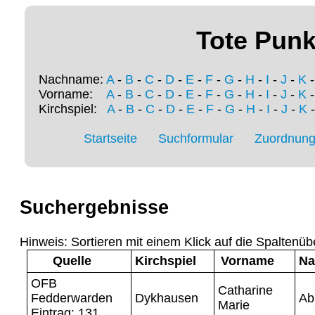
Tote Punk
Nachname:
A
-
B
-
C
-
D
-
E
-
F
-
G
-
H
-
I
-
J
-
K
Vorname:
A
-
B
-
C
-
D
-
E
-
F
-
G
-
H
-
I
-
J
-
K
Kirchspiel:
A
-
B
-
C
-
D
-
E
-
F
-
G
-
H
-
I
-
J
-
K
Startseite
Suchformular
Zuordnung 
Suchergebnisse
Hinweis: Sortieren mit einem Klick auf die Spaltenüb
Quelle
Kirchspiel
Vorname
Na
OFB
Catharine
Fedderwarden
Dykhausen
Ab
Marie
Eintrag: 131