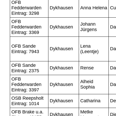
OFB
Fedderwarden
Dykhausen
Anna Helena
Cu
Eintrag: 3298
OFB
Johann
Fedderwarden
Dykhausen
Da
Jürgens
Eintrag: 3369
OFB Sande
Lena
Dykhausen
Da
Eintrag: 7943
(Leentje)
OFB Sande
Dykhausen
Rense
Da
Eintrag: 2375
OFB
Alheid
Fedderwarden
Dykhausen
Da
Sophia
Eintrag: 3397
OSB Reepsholt
Dykhausen
Catharina
De
Eintrag: 1014
OFB Brake u.a.
Metke
Dykhausen
Di