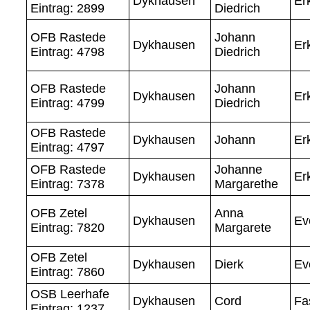
Dykhausen
Er
Eintrag: 2899
Diedrich
OFB Rastede
Johann
Dykhausen
Er
Eintrag: 4798
Diedrich
OFB Rastede
Johann
Dykhausen
Er
Eintrag: 4799
Diedrich
OFB Rastede
Dykhausen
Johann
Er
Eintrag: 4797
OFB Rastede
Johanne
Dykhausen
Er
Eintrag: 7378
Margarethe
OFB Zetel
Anna
Dykhausen
Ev
Eintrag: 7820
Margarete
OFB Zetel
Dykhausen
Dierk
Ev
Eintrag: 7860
OSB Leerhafe
Dykhausen
Cord
Fa
Eintrag: 1237