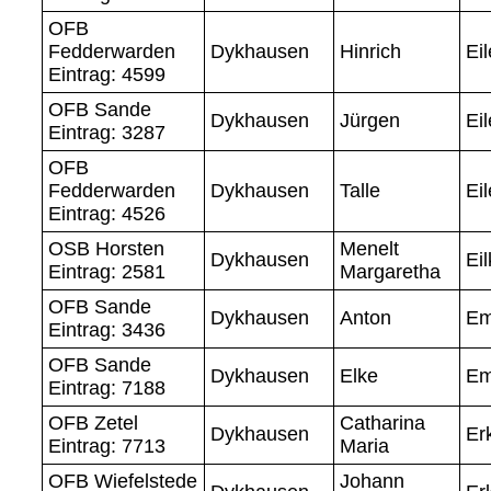
OFB
Fedderwarden
Dykhausen
Hinrich
Eil
Eintrag: 4599
OFB Sande
Dykhausen
Jürgen
Eil
Eintrag: 3287
OFB
Fedderwarden
Dykhausen
Talle
Eil
Eintrag: 4526
OSB Horsten
Menelt
Dykhausen
Eil
Eintrag: 2581
Margaretha
OFB Sande
Dykhausen
Anton
Em
Eintrag: 3436
OFB Sande
Dykhausen
Elke
E
Eintrag: 7188
OFB Zetel
Catharina
Dykhausen
Er
Eintrag: 7713
Maria
OFB Wiefelstede
Johann