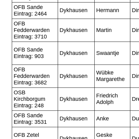
OFB Sande
Dykhausen
Hermann
Di
Eintrag: 2464
OFB
Fedderwarden
Dykhausen
Martin
Di
Eintrag: 3710
OFB Sande
Dykhausen
Swaantje
Di
Eintrag: 903
OFB
Wübke
Fedderwarden
Dykhausen
Di
Margarethe
Eintrag: 3682
OSB
Friedrich
Kirchborgum
Dykhausen
Dr
Adolph
Eintrag: 248
OFB Sande
Dykhausen
Anke
Du
Eintrag: 3531
OFB Zetel
Geske
Dykhausen
Du