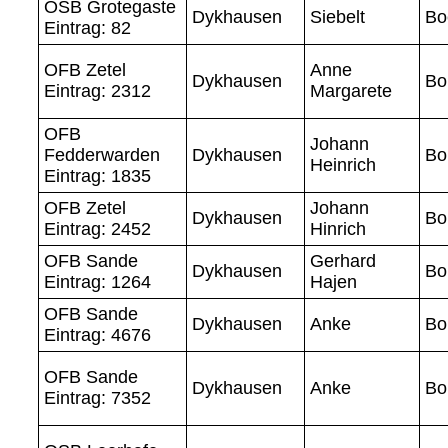
OSB Grotegaste
Dykhausen
Siebelt
Bo
Eintrag: 82
OFB Zetel
Anne
Dykhausen
Bo
Eintrag: 2312
Margarete
OFB
Johann
Fedderwarden
Dykhausen
Bo
Heinrich
Eintrag: 1835
OFB Zetel
Johann
Dykhausen
Bo
Eintrag: 2452
Hinrich
OFB Sande
Gerhard
Dykhausen
Bo
Eintrag: 1264
Hajen
OFB Sande
Dykhausen
Anke
Bo
Eintrag: 4676
OFB Sande
Dykhausen
Anke
Bo
Eintrag: 7352