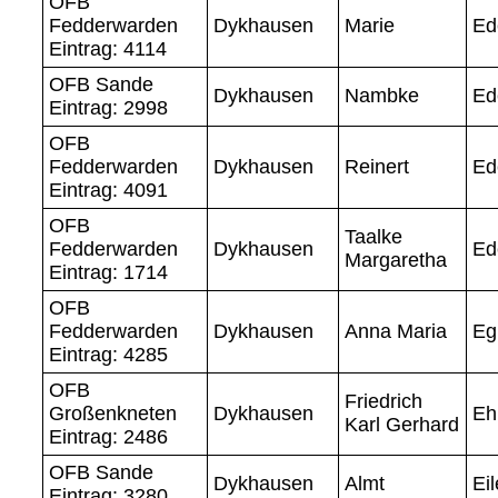
OFB
Fedderwarden
Dykhausen
Marie
Ed
Eintrag: 4114
OFB Sande
Dykhausen
Nambke
Ed
Eintrag: 2998
OFB
Fedderwarden
Dykhausen
Reinert
Ed
Eintrag: 4091
OFB
Taalke
Fedderwarden
Dykhausen
Ed
Margaretha
Eintrag: 1714
OFB
Fedderwarden
Dykhausen
Anna Maria
Eg
Eintrag: 4285
OFB
Friedrich
Großenkneten
Dykhausen
Eh
Karl Gerhard
Eintrag: 2486
OFB Sande
Dykhausen
Almt
Eil
Eintrag: 3280