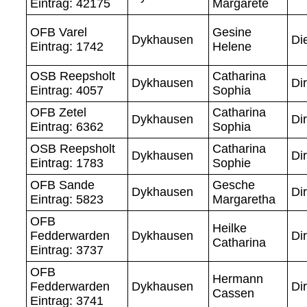
Eintrag: 42175
Margarete
OFB Varel
Gesine
Dykhausen
Di
Eintrag: 1742
Helene
OSB Reepsholt
Catharina
Dykhausen
Di
Eintrag: 4057
Sophia
OFB Zetel
Catharina
Dykhausen
Di
Eintrag: 6362
Sophia
OSB Reepsholt
Catharina
Dykhausen
Di
Eintrag: 1783
Sophie
OFB Sande
Gesche
Dykhausen
Di
Eintrag: 5823
Margaretha
OFB
Heilke
Fedderwarden
Dykhausen
Di
Catharina
Eintrag: 3737
OFB
Hermann
Fedderwarden
Dykhausen
Di
Cassen
Eintrag: 3741