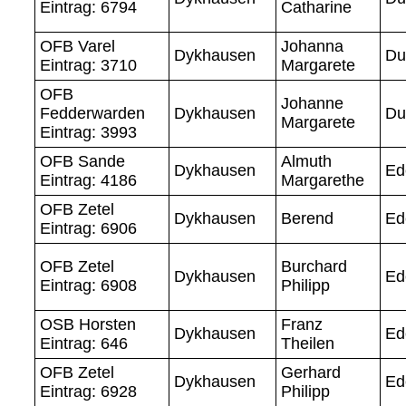
Eintrag: 6794
Catharine
OFB Varel
Johanna
Dykhausen
Du
Eintrag: 3710
Margarete
OFB
Johanne
Fedderwarden
Dykhausen
Du
Margarete
Eintrag: 3993
OFB Sande
Almuth
Dykhausen
Ed
Eintrag: 4186
Margarethe
OFB Zetel
Dykhausen
Berend
Ed
Eintrag: 6906
OFB Zetel
Burchard
Dykhausen
Ed
Eintrag: 6908
Philipp
OSB Horsten
Franz
Dykhausen
Ed
Eintrag: 646
Theilen
OFB Zetel
Gerhard
Dykhausen
Ed
Eintrag: 6928
Philipp